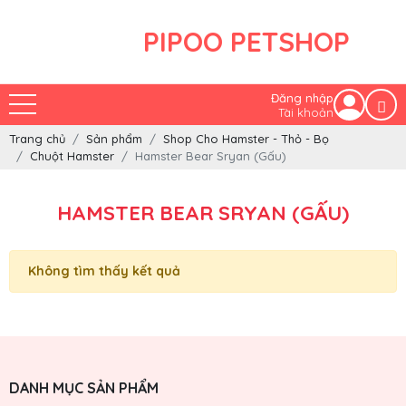
PIPOO PETSHOP
Đăng nhập
Tài khoản
Trang chủ
Sản phẩm
Shop Cho Hamster - Thỏ - Bọ
Chuột Hamster
Hamster Bear Sryan (Gấu)
HAMSTER BEAR SRYAN (GẤU)
Không tìm thấy kết quả
DANH MỤC SẢN PHẨM