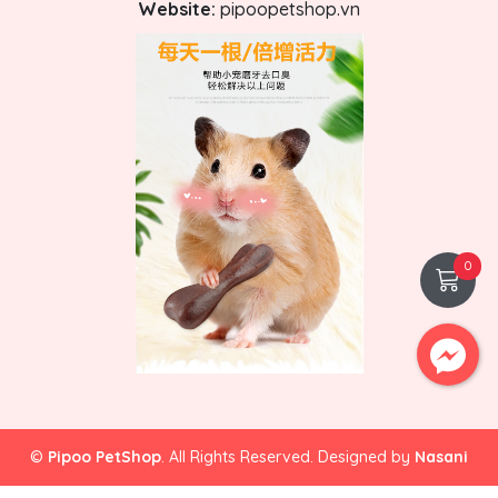
Website:
pipoopetshop.vn
0
©
Pipoo PetShop
. All Rights Reserved. Designed by
Nasani
Facebook