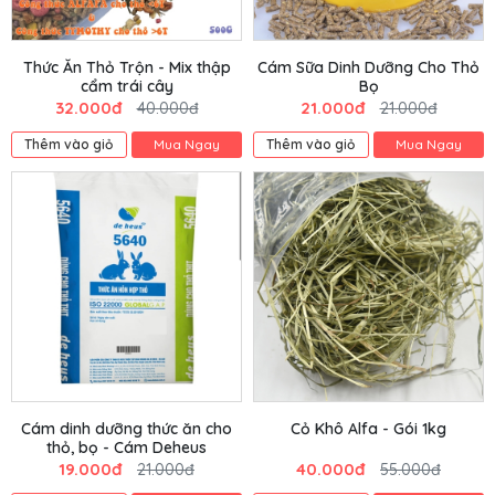
Thức Ăn Thỏ Trộn - Mix thập
Cám Sữa Dinh Dưỡng Cho Thỏ
cẩm trái cây
Bọ
32.000đ
21.000đ
40.000đ
21.000đ
Thêm vào giỏ
Mua Ngay
Thêm vào giỏ
Mua Ngay
Cám dinh dưỡng thức ăn cho
Cỏ Khô Alfa - Gói 1kg
thỏ, bọ - Cám Deheus
19.000đ
40.000đ
21.000đ
55.000đ