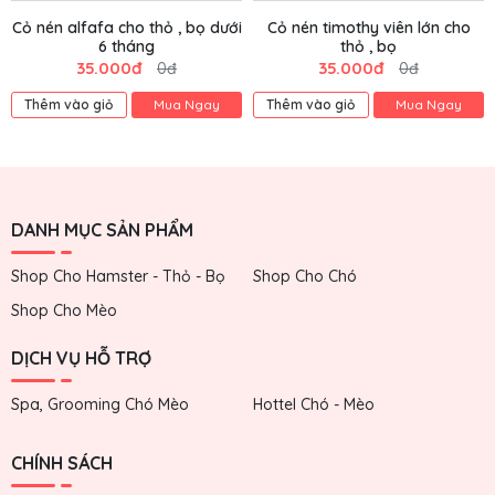
Cỏ nén alfafa cho thỏ , bọ dưới
Cỏ nén timothy viên lớn cho
6 tháng
thỏ , bọ
35.000đ
35.000đ
0đ
0đ
Thêm vào giỏ
Mua Ngay
Thêm vào giỏ
Mua Ngay
DANH MỤC SẢN PHẨM
Shop Cho Hamster - Thỏ - Bọ
Shop Cho Chó
Shop Cho Mèo
DỊCH VỤ HỖ TRỢ
Spa, Grooming Chó Mèo
Hottel Chó - Mèo
CHÍNH SÁCH