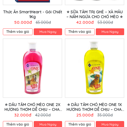
Thức Ăn SmartHeart - Gói Chiết
⭐ SỮA TẮM TRỊ GHẺ – XÀ MÂU
1Kg
– NẤM NGỨA CHO CHÓ MÈO ⭐
50.000đ
42.000đ
65.000đ
53.000đ
Thêm vào giỏ
Mua Ngay
Thêm vào giỏ
Mua Ngay
⭐ DẦU TẮM CHÓ MÈO ONE 2X
⭐ DẦU TẮM CHÓ MÈO ONE 1X
HƯƠNG THƠM DỄ CHỊU – CHAI
HƯƠNG THƠM DỄ CHỊU – CHAI
550ML ⭐
550ML ⭐
32.000đ
25.000đ
42.000đ
35.000đ
Thêm vào giỏ
Mua Ngay
Thêm vào giỏ
Mua Ngay