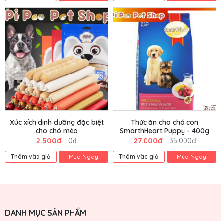
Xúc xích dinh dưỡng đặc biệt
Thức ăn cho chó con
cho chó mèo
SmarthHeart Puppy - 400g
2.500đ
27.000đ
0đ
35.000đ
Thêm vào giỏ
Mua Ngay
Thêm vào giỏ
Mua Ngay
DANH MỤC SẢN PHẨM