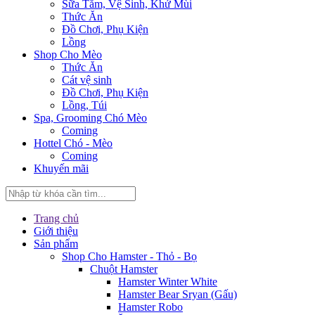
Sữa Tắm, Vệ Sinh, Khử Mùi
Thức Ăn
Đồ Chơi, Phụ Kiện
Lồng
Shop Cho Mèo
Thức Ăn
Cát vệ sinh
Đồ Chơi, Phụ Kiện
Lồng, Túi
Spa, Grooming Chó Mèo
Coming
Hottel Chó - Mèo
Coming
Khuyến mãi
Trang chủ
Giới thiệu
Sản phẩm
Shop Cho Hamster - Thỏ - Bọ
Chuột Hamster
Hamster Winter White
Hamster Bear Sryan (Gấu)
Hamster Robo