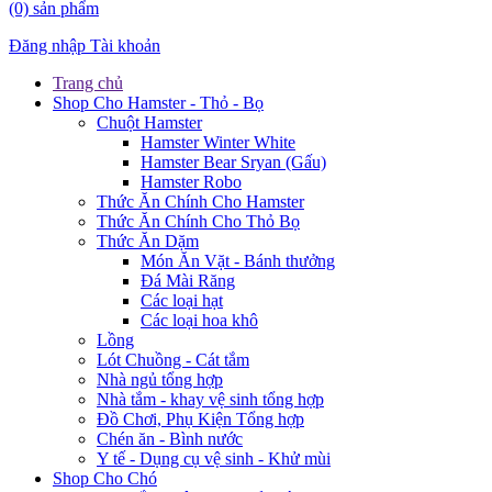
(0)
sản phẩm
Đăng nhập
Tài khoản
Trang chủ
Shop Cho Hamster - Thỏ - Bọ
Chuột Hamster
Hamster Winter White
Hamster Bear Sryan (Gấu)
Hamster Robo
Thức Ăn Chính Cho Hamster
Thức Ăn Chính Cho Thỏ Bọ
Thức Ăn Dặm
Món Ăn Vặt - Bánh thưởng
Đá Mài Răng
Các loại hạt
Các loại hoa khô
Lồng
Lót Chuồng - Cát tắm
Nhà ngủ tổng hợp
Nhà tắm - khay vệ sinh tổng hợp
Đồ Chơi, Phụ Kiện Tổng hợp
Chén ăn - Bình nước
Y tế - Dụng cụ vệ sinh - Khử mùi
Shop Cho Chó