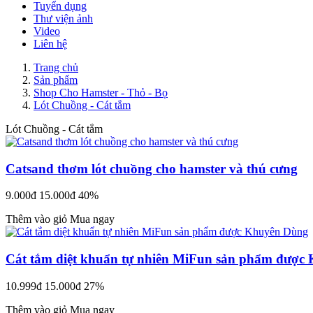
Tuyển dụng
Thư viện ảnh
Video
Liên hệ
Trang chủ
Sản phẩm
Shop Cho Hamster - Thỏ - Bọ
Lót Chuồng - Cát tắm
Lót Chuồng - Cát tắm
Catsand thơm lót chuồng cho hamster và thú cưng
9.000đ
15.000đ
40%
Thêm vào giỏ
Mua ngay
Cát tắm diệt khuẩn tự nhiên MiFun sản phẩm được
10.999đ
15.000đ
27%
Thêm vào giỏ
Mua ngay