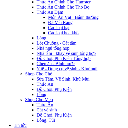
Thức Ăn Chính Cho Hamster
Thức Ăn Chính Cho Thỏ Bọ
Thức Ăn Dặm
Món Ăn Vặt - Bánh thưởng
Đá Mài Răng
Các loại hạt
Các loại hoa khô
Lồng
Lót Chuồng - Cát tắm
Nhà ngủ tổng hợp
Nhà tắm - khay vệ sinh tổng hợp
Đồ Chơi, Phụ Kiện Tổng hợp
Chén ăn - Bình nước
Y tế - Dụng cụ vệ sinh - Khử mùi
Shop Cho Chó
Sữa Tắm, Vệ Sinh, Khử Mùi
Thức Ăn
Đồ Chơi, Phụ Kiện
Lồng
Shop Cho Mèo
Thức Ăn
Cát vệ sinh
Đồ Chơi, Phụ Kiện
Lồng, Túi
Tin tức