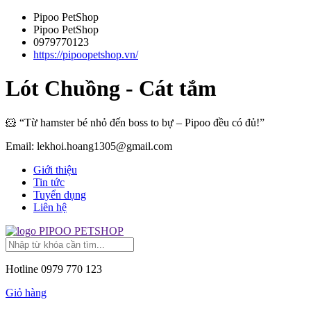
Pipoo PetShop
Pipoo PetShop
0979770123
https://pipoopetshop.vn/
Lót Chuồng - Cát tắm
🐹 “Từ hamster bé nhỏ đến boss to bự – Pipoo đều có đủ!”
Email: lekhoi.hoang1305@gmail.com
Giới thiệu
Tin tức
Tuyển dụng
Liên hệ
PIPOO PETSHOP
Hotline
0979 770 123
Giỏ hàng