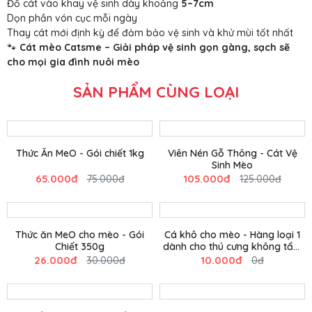
Đổ cát vào khay vệ sinh dày khoảng
5–7cm
Dọn phần vón cục mỗi ngày
Thay cát mới định kỳ để đảm bảo vệ sinh và khử mùi tốt nhất
🐾
Cát mèo Catsme – Giải pháp vệ sinh gọn gàng, sạch sẽ
cho mọi gia đình nuôi mèo
SẢN PHẨM CÙNG LOẠI
Thức Ăn MeO - Gói chiết 1kg
Viên Nén Gỗ Thông - Cát Vệ
Sinh Mèo
65.000đ
105.000đ
75.000đ
125.000đ
Thức ăn MeO cho mèo - Gói
Cá khô cho mèo - Hàng loại 1
Chiết 350g
dành cho thú cưng không tẩm
ướp gia vị
26.000đ
10.000đ
30.000đ
0đ