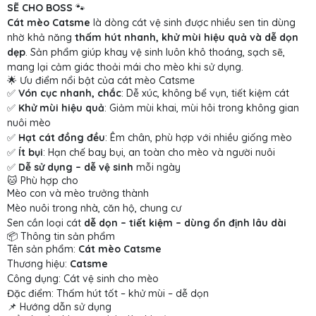
SẼ CHO BOSS
🐾
Cát mèo Catsme
là dòng cát vệ sinh được nhiều sen tin dùng
nhờ khả năng
thấm hút nhanh, khử mùi hiệu quả và dễ dọn
dẹp
. Sản phẩm giúp khay vệ sinh luôn khô thoáng, sạch sẽ,
mang lại cảm giác thoải mái cho mèo khi sử dụng.
🌟 Ưu điểm nổi bật của cát mèo Catsme
✅
Vón cục nhanh, chắc
: Dễ xúc, không bể vụn, tiết kiệm cát
✅
Khử mùi hiệu quả
: Giảm mùi khai, mùi hôi trong không gian
nuôi mèo
✅
Hạt cát đồng đều
: Êm chân, phù hợp với nhiều giống mèo
✅
Ít bụi
: Hạn chế bay bụi, an toàn cho mèo và người nuôi
✅
Dễ sử dụng – dễ vệ sinh
mỗi ngày
🐱 Phù hợp cho
Mèo con và mèo trưởng thành
Mèo nuôi trong nhà, căn hộ, chung cư
Sen cần loại cát
dễ dọn – tiết kiệm – dùng ổn định lâu dài
📦 Thông tin sản phẩm
Tên sản phẩm:
Cát mèo Catsme
Thương hiệu:
Catsme
Công dụng: Cát vệ sinh cho mèo
Đặc điểm: Thấm hút tốt – khử mùi – dễ dọn
📌 Hướng dẫn sử dụng