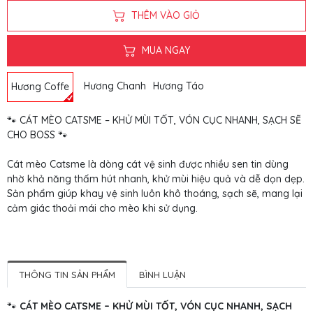
THÊM VÀO GIỎ
MUA NGAY
Hương Chanh
Hương Táo
Hương Coffe
🐾 CÁT MÈO CATSME – KHỬ MÙI TỐT, VÓN CỤC NHANH, SẠCH SẼ
CHO BOSS 🐾
Cát mèo Catsme là dòng cát vệ sinh được nhiều sen tin dùng
nhờ khả năng thấm hút nhanh, khử mùi hiệu quả và dễ dọn dẹp.
Sản phẩm giúp khay vệ sinh luôn khô thoáng, sạch sẽ, mang lại
cảm giác thoải mái cho mèo khi sử dụng.
THÔNG TIN SẢN PHẨM
BÌNH LUẬN
🐾
CÁT MÈO CATSME – KHỬ MÙI TỐT, VÓN CỤC NHANH, SẠCH