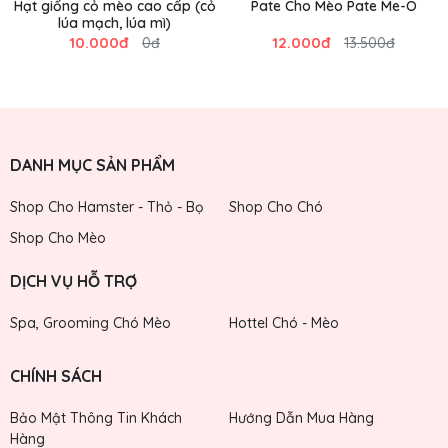
Hạt giống cỏ mèo cao cấp (cỏ
Pate Cho Mèo Pate Me-O
lúa mạch, lúa mì)
10.000đ
12.000đ
0đ
13.500đ
DANH MỤC SẢN PHẨM
Shop Cho Hamster - Thỏ - Bọ
Shop Cho Chó
Shop Cho Mèo
DỊCH VỤ HỖ TRỢ
Spa, Grooming Chó Mèo
Hottel Chó - Mèo
CHÍNH SÁCH
Bảo Mật Thông Tin Khách
Hướng Dẫn Mua Hàng
Hàng