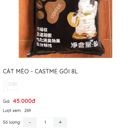
CÁT MÈO - CASTME GÓI 8L
45.000đ
Giá:
Lượt xem:
269
-
+
Số lượng: