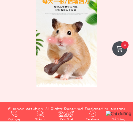
0
©
Pipoo PetShop
. All Rights Reserved. Designed by
Nasani
Gọi ngay
Nhắn tin
Zalo Chat
Facebook
Chỉ đường